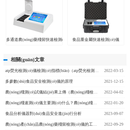
多通道農(nóng)藥殘留快速檢測(cè)儀
食品重金屬快速檢測(cè)儀
相關(guān)文章
atp熒光檢測(cè)儀檢測(cè)指標(biāo)（atp熒光檢測(cè)儀結(jié)果判斷）
2022-03-15
多參數(shù)食品安全檢測(cè)儀的原理
2021-12-15
農(nóng)殘測(cè)試儀結(jié)果上傳（農(nóng)殘檢測(cè)多久出結(jié)果）
2022-04-02
農(nóng)殘速測(cè)儀主要測(cè)什么？農(nóng)殘速測(cè)儀檢測(cè)項(xiàng)目
2022-01-20
食品分析儀器對(duì)食品安全進(jìn)行分析
2023-09-07
農(nóng)產(chǎn)品農(nóng)藥殘留檢測(cè)儀的工作原理
2022-09-29