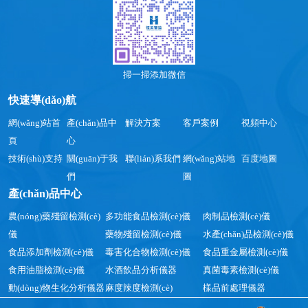
掃一掃添加微信
快速導(dǎo)航
網(wǎng)站首
產(chǎn)品中
解決方案
客戶案例
視頻中心
頁
心
技術(shù)支持
關(guān)于我
聯(lián)系我們
網(wǎng)站地
百度地圖
們
圖
產(chǎn)品中心
農(nóng)藥殘留檢測(cè)
多功能食品檢測(cè)儀
肉制品檢測(cè)儀
儀
藥物殘留檢測(cè)儀
水產(chǎn)品檢測(cè)儀
食品添加劑檢測(cè)儀
毒害化合物檢測(cè)儀
食品重金屬檢測(cè)儀
食用油脂檢測(cè)儀
水酒飲品分析儀器
真菌毒素檢測(cè)儀
動(dòng)物生化分析儀器
麻度辣度檢測(cè)
樣品前處理儀器