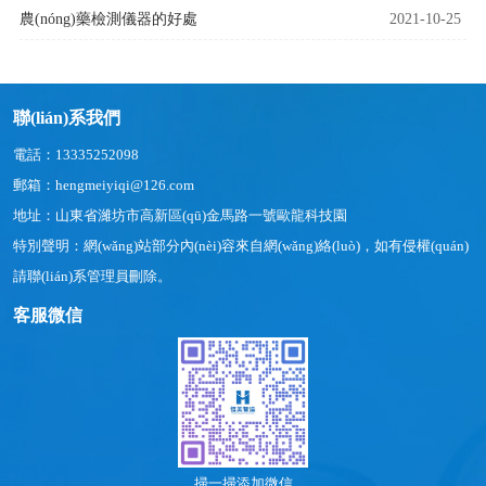
農(nóng)藥檢測儀器的好處
2021-10-25
聯(lián)系我們
電話：13335252098
郵箱：hengmeiyiqi@126.com
地址：山東省濰坊市高新區(qū)金馬路一號歐龍科技園
特別聲明：網(wǎng)站部分內(nèi)容來自網(wǎng)絡(luò)，如有侵權(quán)
請聯(lián)系管理員刪除。
客服微信
掃一掃添加微信