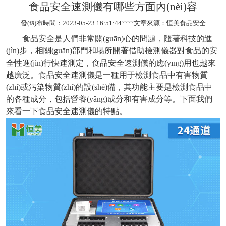
食品安全速測儀有哪些方面內(nèi)容
發(fā)布時間：2023-05-23 16:51:44????文章來源：
恒美食品安全
食品安全是人們非常關(guān)心的問題，隨著科技的進
(jìn)步，相關(guān)部門和場所開著借助檢測儀器對食品的安
全性進(jìn)行快速測定，
食品安全速測儀
的應(yīng)用也越來
越廣泛。食品安全速測儀是一種用于檢測食品中有害物質
(zhì)或污染物質(zhì)的設(shè)備，其功能主要是檢測食品中
的各種成分，包括營養(yǎng)成分和有害成分等。下面我們
來看一下食品安全速測儀的特點。