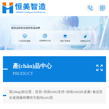
產(chǎn)品中心
PRODUCT
當(dāng)前位置：
首頁
>
技術(shù)支持
>
技術(shù)白皮書
>食品安
全速測儀有哪些方面內(nèi)容